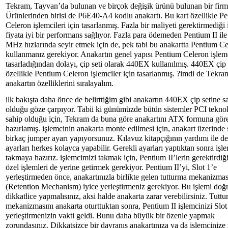
Tekram, Tayvan’da bulunan ve birçok değişik ürünü bulunan bir firm
Ürünlerinden birisi de P6E40-A4 kodlu anakartı. Bu kart özellikle P
Celeron işlemcileri için tasarlanmış. Fazla bir maliyeti gerektirmediği
fiyata iyi bir performans sağlıyor. Fazla para ödemeden Pentium II il
MHz hızlarında seyir etmek için de, pek tabi bu anakartta Pentium C
kullanmanız gerekiyor. Anakartın genel yapısı Pentium Celeron işlemc
tasarladığından dolayı, çip seti olarak 440EX kullanılmış. 440EX çip s
özellikle Pentium Celeron işlemciler için tasarlanmış. ?imdi de Tekra
anakartın özelliklerini sıralayalım.
ilk bakışta daha önce de belirttiğim gibi anakartın 440EX çip setine s
olduğu göze çarpıyor. Tabii ki günümüzde bütün sistemler PCI teknol
sahip olduğu için, Tekram da buna göre anakartını ATX formuna gör
hazırlamış. işlemcinin anakarta monte edilmesi için, anakart üzerinde
birkaç jumper ayarı yapıyorsunuz. Kılavuz kitapçığının yardımı ile d
ayarları herkes kolayca yapabilir. Gerekli ayarları yaptıktan sonra işl
takmaya hazırız. işlemcimizi takmak için, Pentium II’lerin gerektirdiğ
özel işlemleri de yerine getirmek gerekiyor. Pentium II’yi, Slot 1’e
yerleştirmeden önce, anakartınızla birlikte gelen tutturma mekanizmas
(Retention Mechanism) iyice yerleştirmeniz gerekiyor. Bu işlemi doğ
dikkatlice yapmalısınız, aksi halde anakarta zarar verebilirsiniz. Tutt
mekanizmasını anakarta oturttuktan sonra, Pentium II işlemcinizi Slot
yerleştirmenizin vakti geldi. Bunu daha büyük bir özenle yapmak
zorundasınız. Dikkatsizce bir davranış anakartınıza ya da işlemcinize 