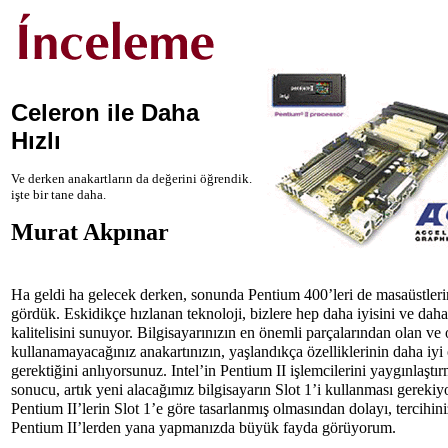
Celeron ile Daha
Hızlı
Ve derken anakartların da değerini öğrendik.
işte bir tane daha.
Murat Akpınar
Ha geldi ha gelecek derken, sonunda Pentium 400’leri de masaüstler
gördük. Eskidikçe hızlanan teknoloji, bizlere hep daha iyisini ve daha
kalitelisini sunuyor. Bilgisayarınızın en önemli parçalarından olan ve
kullanamayacağınız anakartınızın, yaşlandıkça özelliklerinin daha iyi
gerektiğini anlıyorsunuz. Intel’in Pentium II işlemcilerini yaygınlaştı
sonucu, artık yeni alacağımız bilgisayarın Slot 1’i kullanması gerekiyo
Pentium II’lerin Slot 1’e göre tasarlanmış olmasından dolayı, tercihini
Pentium II’lerden yana yapmanızda büyük fayda görüyorum.