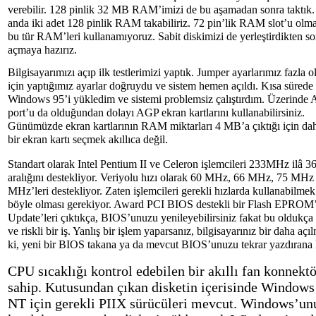
verebilir. 128 pinlik 32 MB RAM’imizi de bu aşamadan sonra taktık.
anda iki adet 128 pinlik RAM takabiliriz. 72 pin’lik RAM slot’u olmad
bu tür RAM’leri kullanamıyoruz. Sabit diskimizi de yerleştirdikten so
açmaya hazırız.
Bilgisayarımızı açıp ilk testlerimizi yaptık. Jumper ayarlarımız fazla 
için yaptığımız ayarlar doğruydu ve sistem hemen açıldı. Kısa sürede
Windows 95’i yükledim ve sistemi problemsiz çalıştırdım. Üzerinde
port’u da olduğundan dolayı AGP ekran kartlarını kullanabilirsiniz.
Günümüzde ekran kartlarının RAM miktarları 4 MB’a çıktığı için da
bir ekran kartı seçmek akıllıca değil.
Standart olarak Intel Pentium II ve Celeron işlemcileri 233MHz ilâ
aralığını destekliyor. Veriyolu hızı olarak 60 MHz, 66 MHz, 75 MHz
MHz’leri destekliyor. Zaten işlemcileri gerekli hızlarda kullanabilmek
böyle olması gerekiyor. Award PCI BIOS destekli bir Flash EPROM’
Update’leri çıktıkça, BIOS’unuzu yenileyebilirsiniz fakat bu oldukça
ve riskli bir iş. Yanlış bir işlem yaparsanız, bilgisayarınız bir daha açı
ki, yeni bir BIOS takana ya da mevcut BIOS’unuzu tekrar yazdırana 
CPU sıcaklığı kontrol edebilen bir akıllı fan konnekt
sahip. Kutusundan çıkan disketin içerisinde Windows
NT için gerekli PIIX sürücüleri mevcut. Windows’un